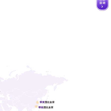
倉
華東
攬收倉庫
華南
攬收倉庫