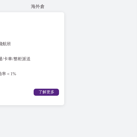
海外倉
飛航班
/卡車/整柜派送
驗率＜1%
了解更多