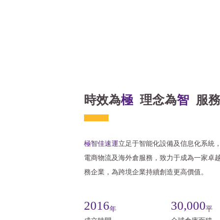
時效為
極
理念為
智
服
極智佳速運
立足于智能化設備及信息化系統
電商物流及海外倉服務，致力于成為一家卓
務企業，為跨境企業持續創造更高價值。
2016
30,000
年
平