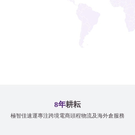
8年
耕耘
極智佳速運專注跨境電商頭程物流及海外倉服務