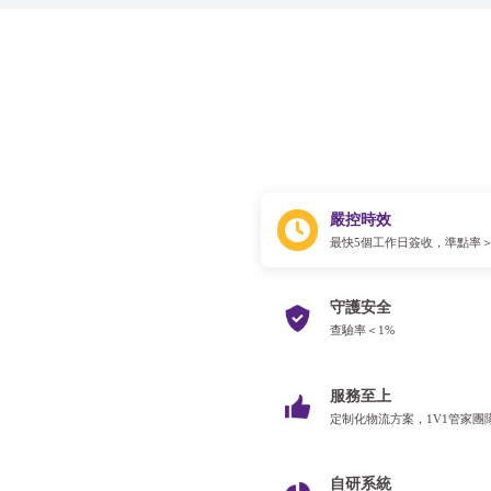
嚴控時效
最快5個工作日簽收，準點率＞
守護安全
查驗率＜1%
服務至上
定制化物流方案，1V1管家團
自研系統