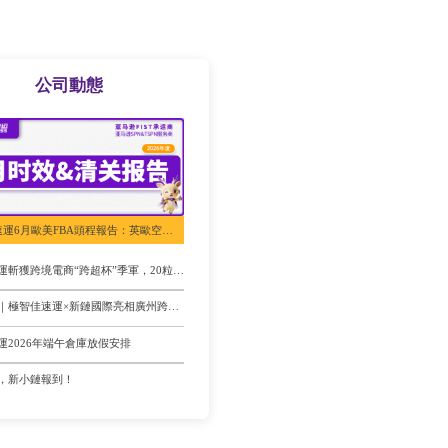
公司動態
極智佳速運6月歐美FBA頭程報告：英歐空運快至4天，美國海運快至13天
極智佳速運斬獲跨境電商“跨超杯”季軍，20粒進球成賽事最強火力！
展會回顧｜極智佳速運×新鏈國際亮相廣州跨交會，精彩收官！
運2026年端午倉庫放假安排
，新小鏈報到！