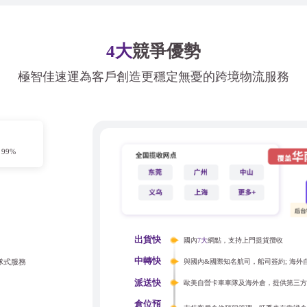
4大
競爭優勢
極智佳速運為客戶創造更穩定無憂的跨境物流服務
99%
出貨快
國內
7大
網點，支持上門提貨攬收
中轉快
隊式服務
與國內&國際知名航司，船司簽約; 海
派送快
歐美自營卡車車隊及海外倉，提供第三
倉位預