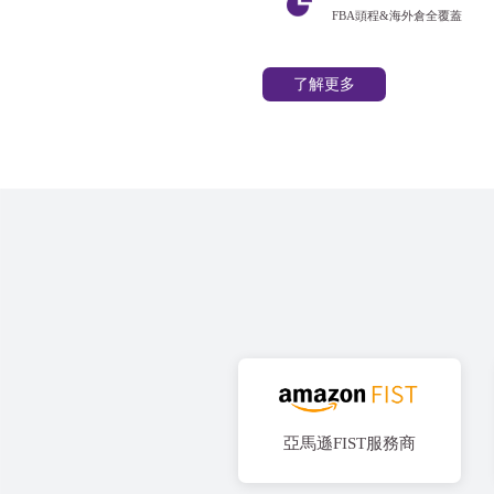
FBA頭程&海外倉全覆蓋
了解更多
亞馬遜FIST服務商