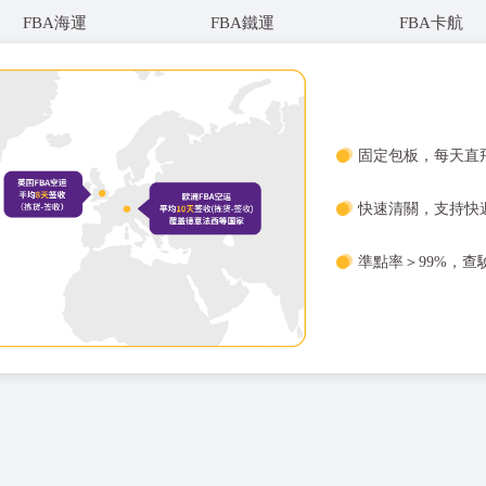
FBA海運
FBA鐵運
FBA卡航
固定包板，每天直
快速清關，支持快遞
準點率＞99%，查