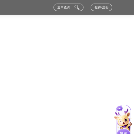
運單查詢
登錄/注冊