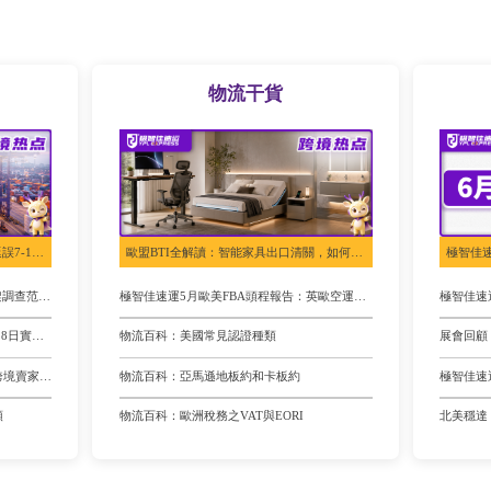
物流干貨
鹿特丹港ECT Delta持續擁堵，船期延誤7-10天！歐洲海運備貨務必預留緩沖時間
歐盟BTI全解讀：智能家具出口清關，如何提前規避歸類爭議與補稅風險？
不是所有“架子”都涉案！歐盟鋼制貨架調查范圍一次說清
極智佳速運5月歐美FBA頭程報告：英歐空運快至4.6天，美國海運快至13天
美國FBA賣家注意：CPSC電子申報7月8日實施，請自查產品認證
物流百科：美國常見認證種類
買單出口全面叫停！海關雙軌嚴查！跨境賣家唯有合規求生
物流百科：亞馬遜地板約和卡板約
極智佳速
頸
物流百科：歐洲稅務之VAT與EORI
北美穩達