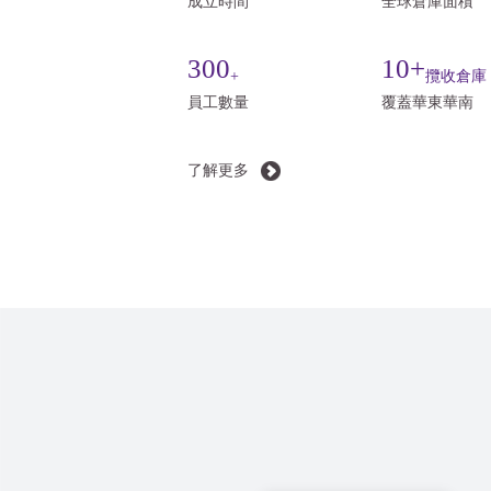
成立時間
全球倉庫面積
300
10+
+
攬收倉庫
員工數量
覆蓋華東華南
了解更多