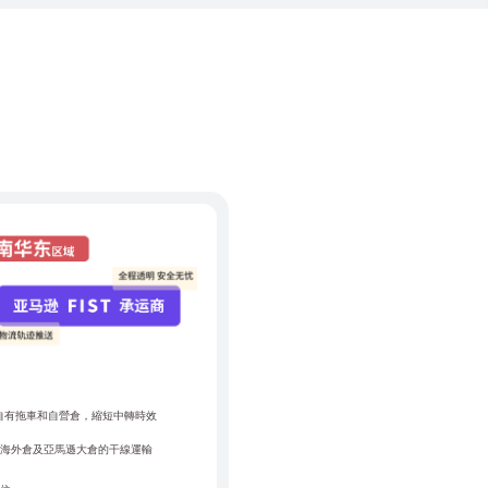
外自有拖車和自營倉，縮短中轉時效
方海外倉及亞馬遜大倉的干線運輸