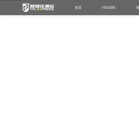
天天射天天干-边添小泬边狠狠躁视频-亚洲三级免费-自拍偷拍欧美激情-亚洲视频观看-久久精品99久久久-国产亚洲第一页-精品福利三区3d卡通动漫-国产性生活一级片-wwwcom黄色-黑人精品无码一区二区三区
首頁
FBA頭程