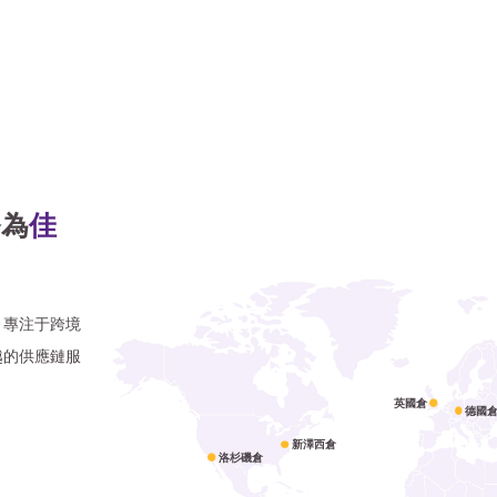
務為
佳
，專注于跨境
越的供應鏈服
英國倉
德國
新澤西倉
洛杉磯倉